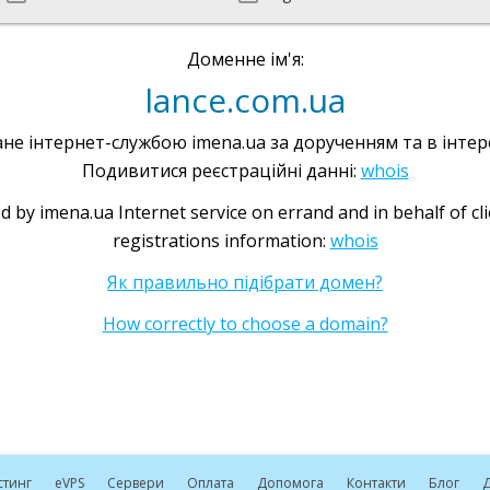
Доменне ім'я:
lance.com.ua
не інтернет-службою imena.ua за дорученням та в інтере
Подивитися реєстраційні данні:
whois
d by imena.ua Internet service on errand and in behalf of cl
registrations information:
whois
Як правильно підібрати домен?
How correctly to choose a domain?
стинг
e
VPS
Сервери
Оплата
Допомога
Контакти
Блог
Д