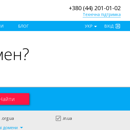
+380 (44) 201-01-02
Технічна підтримка
×
ТИ
БЛОГ
УКР
ВХІД
мен?
.org.ua
.in.ua
ші домени