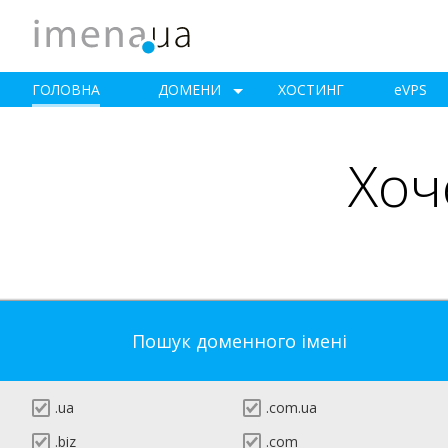
ГОЛОВНА
ДОМЕНИ
ХОСТИНГ
e
VPS
Хоч
Пошук доменного імені
.ua
.com.ua
.biz
.com