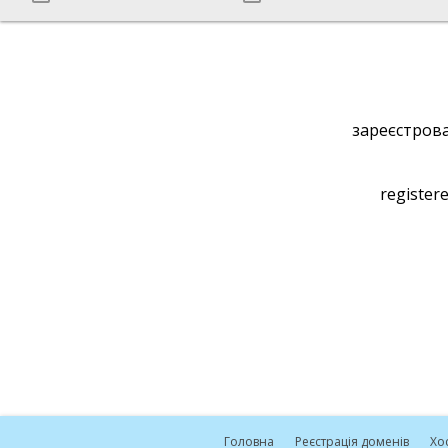
зареєстрова
registere
Головна
Реєстрація доменів
Хо