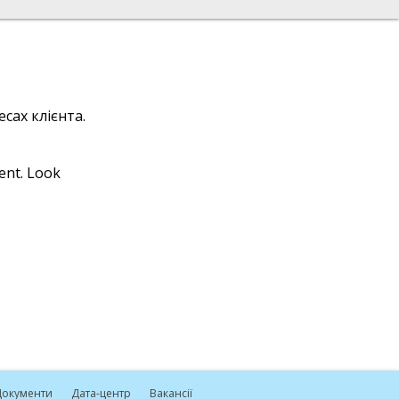
сах клієнта.
ient. Look
окументи
Дата-центр
Вакансії