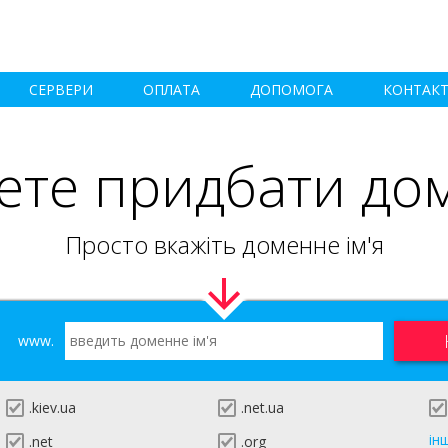
СЕРВЕРИ
ОПЛАТА
ДОПОМОГА
КОНТАК
ете придбати до
Просто вкажіть доменне ім'я
www.
.kiev.ua
.net.ua
ін
.net
.org